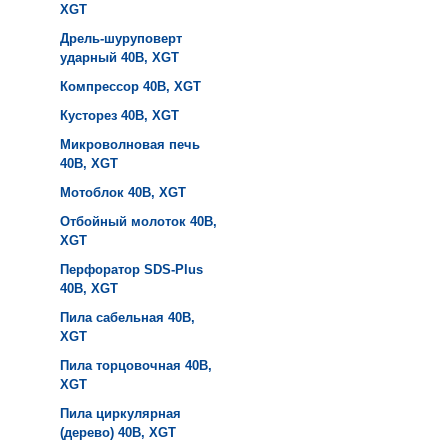
XGT
Дрель-шуруповерт
ударный 40B, XGT
Компрессор 40B, XGT
Кусторез 40B, XGT
Микроволновая печь
40B, XGT
Мотоблок 40B, XGT
Отбойный молоток 40B,
XGT
Перфоратор SDS-Plus
40B, XGT
Пила сабельная 40B,
XGT
Пила торцовочная 40B,
XGT
Пила циркулярная
(дерево) 40B, XGT