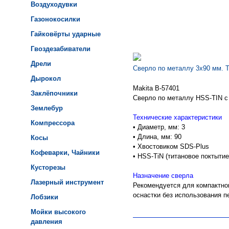
Воздуходувки
Газонокосилки
Гайковёрты ударные
Гвоздезабиватели
Дрели
Сверло по металлу 3х90 мм. T
Дырокол
Makita B-57401
Заклёпочники
Сверло по металлу HSS-TIN с
Землебур
Технические характеристики
Компрессора
• Диаметр, мм: 3
• Длина, мм: 90
Косы
• Хвостовиком SDS-Plus
Кофеварки, Чайники
• HSS-TiN (титановое поктытие
Кусторезы
Назначение сверла
Лазерный инструмент
Рекомендуется для компактно
оснастки без использования п
Лобзики
Мойки высокого
давления