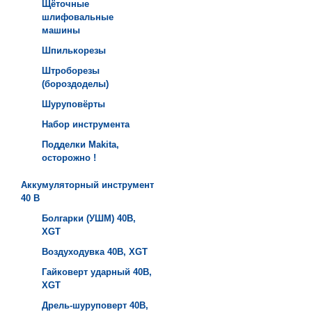
Щёточные
шлифовальные
машины
Шпилькорезы
Штроборезы
(бороздоделы)
Шуруповёрты
Набор инструмента
Подделки Makita,
осторожно !
Аккумуляторный инструмент
40 B
Болгарки (УШМ) 40B,
XGT
Воздуходувка 40B, XGT
Гайковерт ударный 40B,
XGT
Дрель-шуруповерт 40B,