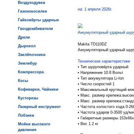
Воздуходувки
на: 1 апреля 2026г.
Газонокосилки
Гайковёрты ударные
Гвоздезабиватели
Аккумуляторный ударный шур
Дрели
Makita TD110DZ
Дырокол
Аккумуляторный ударный шур
Заклёпочники
Технические характеристики
Землебур
•
Тип шуруповёрта ударный
Компрессора
•
Напряжение 10.8 Вольт
•
Тип аккумулятора Li-Ion
Косы
•
Число скоростей 1
Кофеварки, Чайники
•
Максимальный крутящий мом
•
Макс. размер крепежа:высо
Кусторезы
•
Макс. размер крепежа:станд
Лазерный инструмент
•
Частота холостого хода 0-26
•
Частота ударов 0-3500 уд/ми
Лобзики
•
Габаритные размеры 153x66
•
Вес 1.2 кг
Мойки высокого
давления