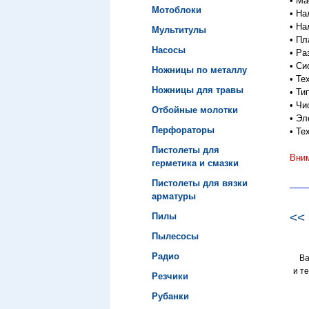
•
Мас
Мотоблоки
•
На
•
На
Мультитулы
•
Пл
Насосы
•
Ра
•
Си
Ножницы по металлу
•
Те
Ножницы для травы
•
Тип
•
Чи
Отбойные молотки
•
Эл
Перфораторы
•
Те
Пистолеты для
Вним
герметика и смазки
Пистолеты для вязки
арматуры
<<
Пилы
Пылесосы
Радио
В
и т
Резчики
Рубанки