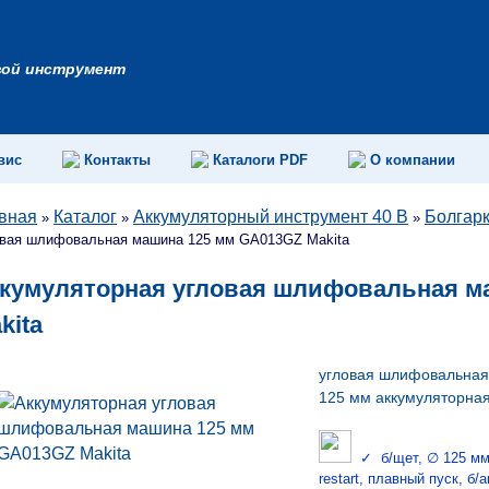
вой инструмент
вис
Контакты
Каталоги PDF
О компании
вная
Каталог
Аккумуляторный инструмент 40 B
Болгар
»
»
»
овая шлифовальная машина 125 мм GA013GZ Makita
кумуляторная угловая шлифовальная м
kita
угловая шлифовальная
125 мм аккумуляторна
✓ б/щет, ∅ 125 мм, 40
restart, плавный пуск, б/а