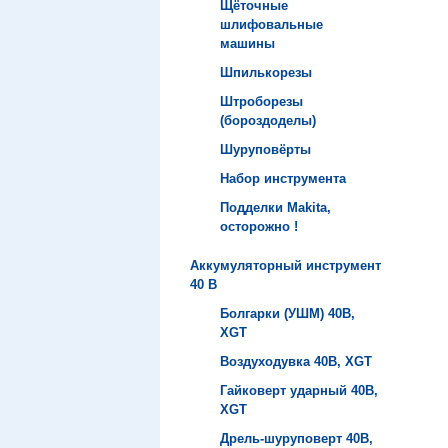
Щёточные
шлифовальные
машины
Шпилькорезы
Штроборезы
(бороздоделы)
Шуруповёрты
Набор инструмента
Подделки Makita,
осторожно !
Аккумуляторный инструмент
40 B
Болгарки (УШМ) 40B,
XGT
Воздуходувка 40B, XGT
Гайковерт ударный 40B,
XGT
Дрель-шуруповерт 40B,