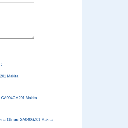
:
201 Makita
м GA004GM201 Makita
ина 115 мм GA040GZ01 Makita