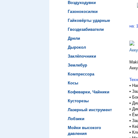
Воздуходувки
Газонокосилки
Гайковёрты ударные
на: 
Гвоздезабиватели
Дрели
Дырокол
Акк
Заклёпочники
Mak
Землебур
Акк
Компрессора
Техн
Косы
•
На
•
За
Кофеварки, Чайники
•
Бо
Кусторезы
•
Ди
•
Ди
Лазерный инструмент
•
Ёмк
Лобзики
•
За
•
Ке
Мойки высокого
•
Кл
давления