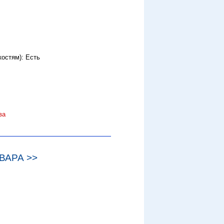
остям): Есть
ва
ВАРА >>