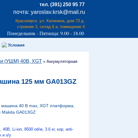
тел. (391) 250 95 77
почта: yaroslav.krsk@mail.ru
Красноярск, ул. Калинина, дом 73 д,
строение 3, склад 6 а, помещение 4
Понедельник - Пятница: 9.00 - 18.00
Условия
ки (УШМ) 40B, XGT
»
Аккумуляторная
ашина 125 мм GA013GZ
 машина 40 В max, XGT платформа,
я Makita GA013GZ
В, Li-ion, 8500 об/м, 3.6 кг, кор, anti-
к и з/у