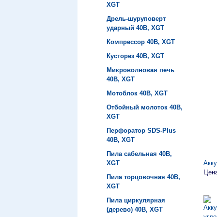
XGT
Дрель-шуруповерт
ударный 40B, XGT
Компрессор 40B, XGT
Кусторез 40B, XGT
Микроволновая печь
40B, XGT
Мотоблок 40B, XGT
Отбойный молоток 40B,
XGT
Перфоратор SDS-Plus
40B, XGT
Пила сабельная 40B,
XGT
Акк
Цена
Пила торцовочная 40B,
XGT
Пила циркулярная
(дерево) 40B, XGT