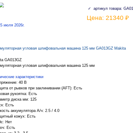
✓ артикул товара: GA0
Цена: 21340 ₽
15 июля 2026г.
умуляторная угловая шлифовальная машина 125 мм GA013GZ Makita
ita GA013GZ
умуляторная угловая шлифовальная машина 125 мм
ические характеристики
пряжение: 40 В
щита от рывков при заклинивании (AFT): Есть
ковая рукоятка: Есть
аметр диска мм: 125
ск: Есть
ость аккумулятора А/ч: 2.5 / 4.0
щитный кожух: Есть
йс: Нет
юч: Есть