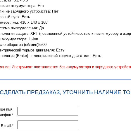
са, кг: 3.2 - 3.5
личие аккумулятора: Нет
личие зарядного устройства: Нет
авный пуск: Есть
змеры, мм: 410 x 140 x 168
стема пылеудаления: Да
хнология защиты XPT (повышенной устойчивостью к пыли, мусору и жидк
 аккумулятора: Li-Ion
сло оборотов (об/мин)8500
ектрический тормоз двигателя: Есть
хнология (Brake) - электрический тормоз двигателя: Есть
ание! Инструмент поставляется без аккумулятора и зарядного устройст
 СДЕЛАТЬ ПРЕДЗАКАЗ, УТОЧНИТЬ НАЛИЧИЕ ТО
аше имя
елефон:*
E-mail:*