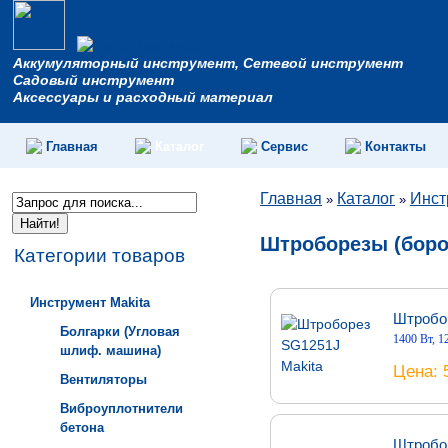
Аккумуляторный инструмент, Сетевой инструмент
Садовый инструмент
Аксессуары и расходный материал
Главная
Каталог
Сервис
Контакты
Главная
Каталог
Инст
»
»
Штроборезы (бор
Категории товаров
Инструмент Makita
Штробо
Болгарки (Угловая
1400 Вт, 1
шлиф. машина)
Цена
Вентиляторы
Виброуплотнители
бетона
Штробо