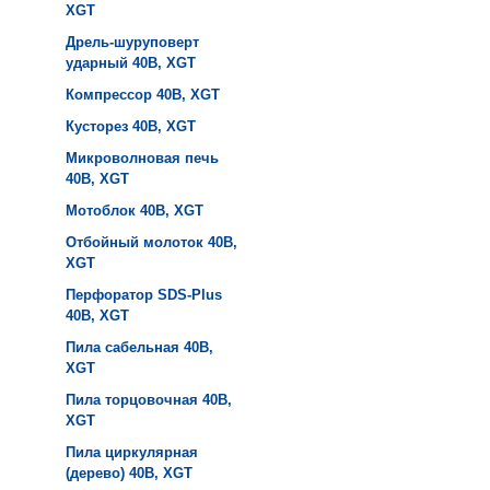
XGT
Дрель-шуруповерт
ударный 40B, XGT
Компрессор 40B, XGT
Кусторез 40B, XGT
Микроволновая печь
40B, XGT
Мотоблок 40B, XGT
Отбойный молоток 40B,
XGT
Перфоратор SDS-Plus
40B, XGT
Пила сабельная 40B,
XGT
Пила торцовочная 40B,
XGT
Пила циркулярная
(дерево) 40B, XGT