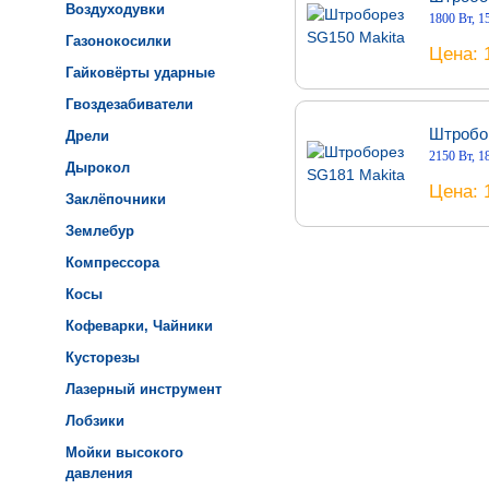
Воздуходувки
1800 Вт, 1
Газонокосилки
Цена
Гайковёрты ударные
Гвоздезабиватели
Штробо
Дрели
2150 Вт, 1
Дырокол
Цена
Заклёпочники
Землебур
Компрессора
Косы
Кофеварки, Чайники
Кусторезы
Лазерный инструмент
Лобзики
Мойки высокого
давления