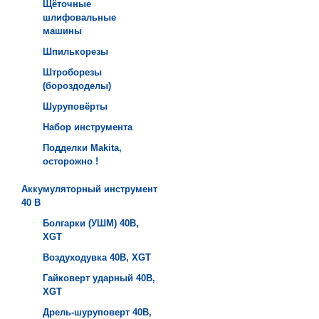
Щёточные
шлифовальные
машины
Шпилькорезы
Штроборезы
(бороздоделы)
Шуруповёрты
Набор инструмента
Подделки Makita,
осторожно !
Аккумуляторный инструмент
40 B
Болгарки (УШМ) 40B,
XGT
Воздуходувка 40B, XGT
Гайковерт ударный 40B,
XGT
Дрель-шуруповерт 40B,