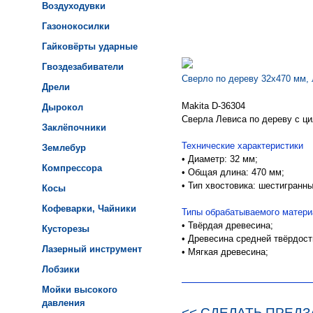
Воздуходувки
Газонокосилки
Гайковёрты ударные
Гвоздезабиватели
Сверло по дереву 32х470 мм, 
Дрели
Makita D-36304
Дырокол
Сверла Левиса по дереву с ц
Заклёпочники
Технические характеристики
Землебур
• Диаметр: 32 мм;
Компрессора
• Общая длина: 470 мм;
• Тип хвостовика: шестигранны
Косы
Кофеварки, Чайники
Типы обрабатываемого матер
• Твёрдая древесина;
Кусторезы
• Древесина средней твёрдост
Лазерный инструмент
•
Мягкая древесина;
Лобзики
Мойки высокого
давления
<< СДЕЛАТЬ ПРЕДЗ