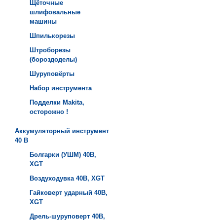
Щёточные
шлифовальные
машины
Шпилькорезы
Штроборезы
(бороздоделы)
Шуруповёрты
Набор инструмента
Подделки Makita,
осторожно !
Аккумуляторный инструмент
40 B
Болгарки (УШМ) 40B,
XGT
Воздуходувка 40B, XGT
Гайковерт ударный 40B,
XGT
Дрель-шуруповерт 40B,