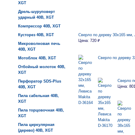
XGT
Дрель-шуруповерт
ударный 40B, XGT
Компрессор 40B, XGT
Кусторез 40B, XGT
Сверло по дереву 30х165 мм, 
Цена: 720 ₽
Микроволновая печь
40B, XGT
Сверло по дереву 3
Мотоблок 40B, XGT
Отбойный молоток 40B,
XGT
Сверло п
Перфоратор SDS-Plus
Цена: 80
40B, XGT
Пила сабельная 40B,
XGT
Пила торцовочная 40B,
XGT
Пила циркулярная
(дерево) 40B, XGT