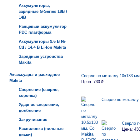
Аккумуляторы,
зарядные G-Series 18В /
14В
Ранцевый аккумулятор
PDC платформа
Аккумуляторы 9.6 В Ni-
Cd / 14.4 В Li-Ion Makita
Зарядные устройства
Мakita
Аксессуары и расходное
Сверло по металлу 10х133 мм.
Makita
Цена: 730 ₽
Сверление (сверло,
коронка)
Сверло по металлу 
Ударное сверление,
долбление
Закручивание
Сверло п
Распиловка (пильные
Цена: 43
диски)