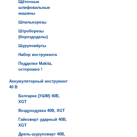
Щёточные
шлифовальные
машины
Шпилькорезы
Штроборезы
(бороздоделы)
Шуруповёрты
Набор инструмента
Подделки Makita,
осторожно !
Аккумуляторный инструмент
40 B
Болгарки (УШМ) 40B,
XGT
Воздуходувка 40B, XGT
Гайковерт ударный 40B,
XGT
Дрель-шуруповерт 40B,