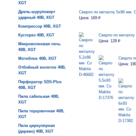
XGT
Дрель-шуруповерт
Сверло по металлу 5х86 мм. С
ударный 40B, XGT
Цена: 169 ₽
Компрессор 40B, XGT
Кусторез 40B, XGT
Сверло по металлу 
Цена: 128 ₽
Микроволновая печь
40B, XGT
Сверло п
Мотоблок 40B, XGT
Цена: 19
Отбойный молоток 40B,
XGT
Перфоратор SDS-Plus
40B, XGT
Пила сабельная 40B,
XGT
Пила торцовочная 40B,
XGT
Пила циркулярная
(дерево) 40B, XGT