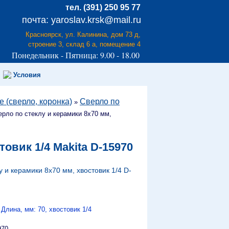
тел. (391) 250 95 77
почта: yaroslav.krsk@mail.ru
Красноярск, ул. Калинина, дом 73 д,
строение 3, склад 6 а, помещение 4
Понедельник - Пятница: 9.00 - 18.00
Условия
 (сверло, коронка)
Сверло по
»
ерло по стеклу и керамики 8х70 мм,
овик 1/4 Makita D-15970
у и керамики 8х70 мм, хвостовик 1/4 D-
лина, мм: 70, хвостовик 1/4
970