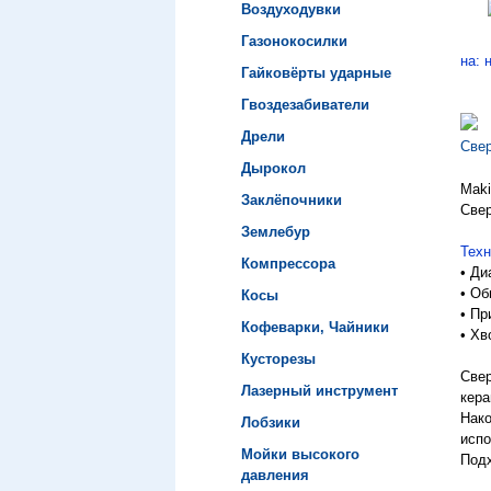
Воздуходувки
Газонокосилки
на: 
Гайковёрты ударные
Гвоздезабиватели
Дрели
Свер
Дырокол
Maki
Заклёпочники
Свер
Землебур
Техн
Компрессора
• Ди
• Об
Косы
• Пр
Кофеварки, Чайники
• Хв
Кусторезы
Свер
Лазерный инструмент
кера
Нако
Лобзики
испо
Мойки высокого
Под
давления