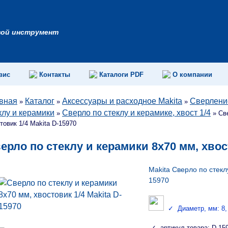
вой инструмент
вис
Контакты
Каталоги PDF
О компании
вная
Каталог
Аксессуары и расходное Makita
Сверление
»
»
»
клу и керамики
Сверло по стеклу и керамике, хвост 1/4
»
»
Св
товик 1/4 Makita D-15970
ерло по стеклу и керамики 8х70 мм, хвост
Makita Сверло по стекл
15970
✓ Диаметр, мм: 8, Д
✓ артикул товара: D-15