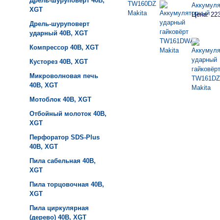
Дрель-шуруповерт 40B,
Аккумуля
XGT
Цена: 22
Дрель-шуруповерт
ударный 40B, XGT
Компрессор 40B, XGT
Кусторез 40B, XGT
Микроволновая печь
40B, XGT
Мотоблок 40B, XGT
Отбойный молоток 40B,
XGT
Перфоратор SDS-Plus
40B, XGT
Пила сабельная 40B,
XGT
Пила торцовочная 40B,
XGT
Пила циркулярная
(дерево) 40B, XGT