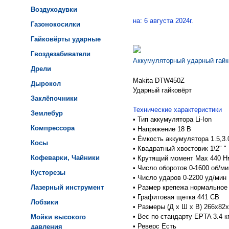
Воздуходувки
на: 6 августа 2024г.
Газонокосилки
Гайковёрты ударные
Гвоздезабиватели
Аккумуляторный ударный гайк
Дрели
Makita DTW450Z
Дырокол
Ударный гайковёрт
Заклёпочники
Технические характеристики
Землебур
•
Тип аккумулятора Li-Ion
Компрессора
•
Напряжение 18 В
•
Ёмкость аккумулятора 1.5,3.0
Косы
•
Квадратный хвостовик 1\2" "
Кофеварки, Чайники
•
Крутящий момент Max 440 Н
•
Число оборотов 0-1600 об/ми
Кусторезы
•
Число ударов 0-2200 уд/мин
Лазерный инструмент
•
Размер крепежа нормальное
•
Графитовая щетка 441 CB
Лобзики
•
Размеры (Д x Ш x В) 266x82
•
Вес по стандарту EPTA 3.4 к
Мойки высокого
•
Реверс Есть
давления