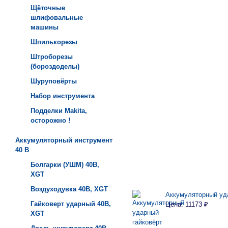
Щёточные
шлифовальные
машины
Шпилькорезы
Штроборезы
(бороздоделы)
Шуруповёрты
Набор инструмента
Подделки Makita,
осторожно !
Аккумуляторный инструмент
40 B
Болгарки (УШМ) 40B,
XGT
Воздуходувка 40B, XGT
Аккумуляторный уд
Гайковерт ударный 40B,
Цена: 11173 ₽
XGT