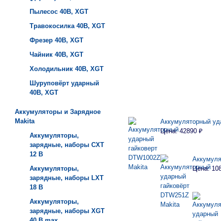
Пылесос 40B, XGT
Травокосилка 40B, XGT
Фрезер 40B, XGT
Чайник 40B, XGT
Холодильник 40B, XGT
Шуруповёрт ударный
40B, XGT
Аккумуляторы и Зарядное
Makita
Аккумуляторный уд
Цена: 42890 ₽
Аккумуляторы,
зарядные, наборы СXT
12 В
Аккумуля
Аккумуляторы,
Цена: 10
зарядные, наборы LXT
18 В
Аккумуляторы,
зарядные, наборы XGT
40 В max