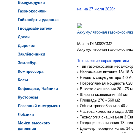
Воздуходувки
на: на 27 июля 2026г.
Газонокосилки
Гайковёрты ударные
Гвоздезабиватели
Аккумуляторная газонокосилк
Дрели
Makita DLM382CM2
Дырокол
Аккумуляторная газонокосилк
Заклёпочники
Технические характеристики
Землебур
•
Тип газонокосилки несамохо
Компрессора
•
Напряжение питания 18+18 В
•
Емкость аккумулятора 4.0 А
Косы
•
Потребляемая мощность 620
Кофеварки, Чайники
•
Высота скашивания 20 - 75 
•
Ширина скашивания 38 см
Кусторезы
•
Площадь 270 - 560 м2
Лазерный инструмент
•
Объем травосборника 40 л
•
Частота холостого хода 3700
Лобзики
•
Технология скашивания 3 Cu
•
Градация скашивания 13 пол
Мойки высокого
•
Диаметр передних колес 14 
давления