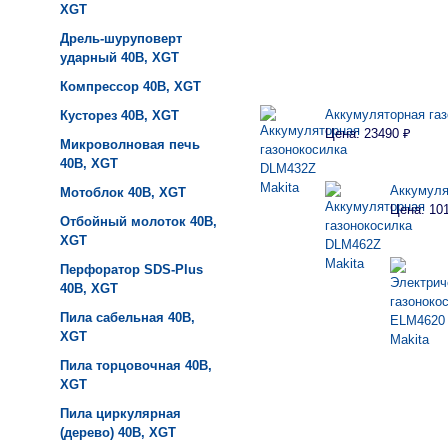
XGT
Дрель-шуруповерт
ударный 40B, XGT
Компрессор 40B, XGT
Аккумуляторная га
Кусторез 40B, XGT
Цена: 23490 ₽
Микроволновая печь
40B, XGT
Аккумуля
Мотоблок 40B, XGT
Цена: 10
Отбойный молоток 40B,
XGT
Перфоратор SDS-Plus
40B, XGT
Пила сабельная 40B,
XGT
Пила торцовочная 40B,
XGT
Пила циркулярная
(дерево) 40B, XGT