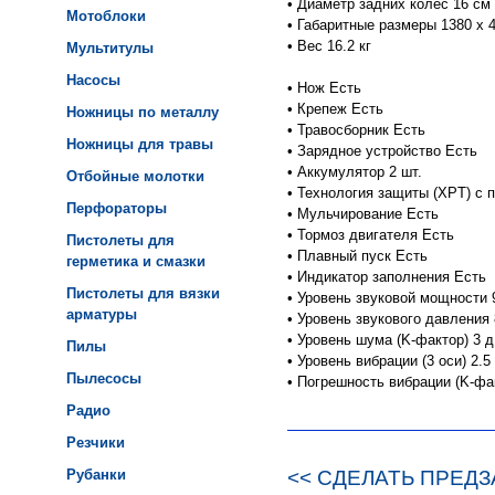
•
Диаметр задних колес 16 см
Мотоблоки
•
Габаритные размеры 1380 x 
•
Вес 16.2 кг
Мультитулы
Насосы
•
Нож Есть
•
Крепеж Есть
Ножницы по металлу
•
Травосборник Есть
Ножницы для травы
•
Зарядное устройство Есть
•
Аккумулятор 2 шт.
Отбойные молотки
•
Технология защиты (XPT) с 
Перфораторы
•
Мульчирование Есть
•
Тормоз двигателя Есть
Пистолеты для
•
Плавный пуск Есть
герметика и смазки
•
Индикатор заполнения Есть
Пистолеты для вязки
•
Уровень звуковой мощности 
арматуры
•
Уровень звукового давления
•
Уровень шума (K-фактор) 3 
Пилы
•
Уровень вибрации (3 оси) 2.5 
Пылесосы
•
Погрешность вибрации (K-фак
Радио
Резчики
Рубанки
<< СДЕЛАТЬ ПРЕДЗ