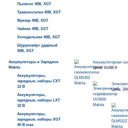
Пылесос 40B, XGT
Травокосилка 40B, XGT
Фрезер 40B, XGT
Чайник 40B, XGT
Холодильник 40B, XGT
Шуруповёрт ударный
40B, XGT
Аккумуляторы и Зарядное
Аккумуляторная га
Makita
Цена: 91490 ₽
Аккумуляторы,
зарядные, наборы СXT
Электрич
12 В
Цена: 28
Аккумуляторы,
зарядные, наборы LXT
18 В
Аккумуляторы,
зарядные, наборы XGT
40 В max