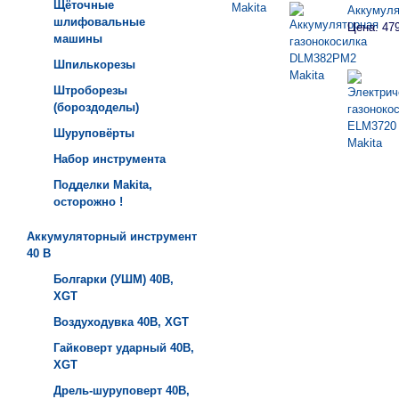
Щёточные
Аккумуля
шлифовальные
Цена: 47
машины
Шпилькорезы
Штроборезы
(бороздоделы)
Шуруповёрты
Набор инструмента
Подделки Makita,
осторожно !
Аккумуляторный инструмент
40 B
Болгарки (УШМ) 40B,
XGT
Воздуходувка 40B, XGT
Гайковерт ударный 40B,
XGT
Дрель-шуруповерт 40B,