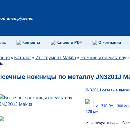
вой инструмент
вис
Контакты
Каталоги PDF
О компании
вная
Каталог
Инструмент Makita
Ножницы по металлу
»
»
»
ta
сечные ножницы по металлу JN3201J Ma
JN3201J сетевые высеч
✓ 710 Вт, 1300 об/м,
-128 мм
✓ артикул товара: JN32