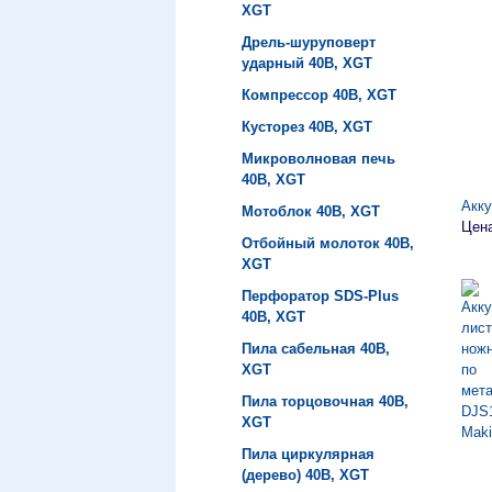
XGT
Дрель-шуруповерт
ударный 40B, XGT
Компрессор 40B, XGT
Кусторез 40B, XGT
Микроволновая печь
40B, XGT
Акк
Мотоблок 40B, XGT
Цена
Отбойный молоток 40B,
XGT
Перфоратор SDS-Plus
40B, XGT
Пила сабельная 40B,
XGT
Пила торцовочная 40B,
XGT
Пила циркулярная
(дерево) 40B, XGT