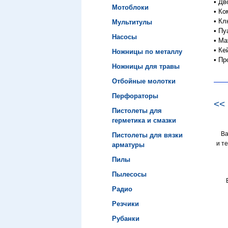
•
Дв
Мотоблоки
•
Ко
•
Кл
Мультитулы
•
Пу
Насосы
•
Ма
•
Ке
Ножницы по металлу
•
Пр
Ножницы для травы
Отбойные молотки
Перфораторы
<<
Пистолеты для
герметика и смазки
В
Пистолеты для вязки
и т
арматуры
Пилы
Пылесосы
Радио
Резчики
Рубанки