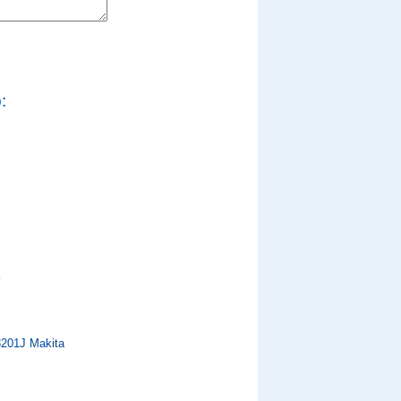
:
201J Makita