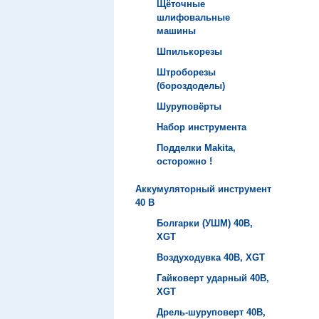
Щёточные
шлифовальные
машины
Шпилькорезы
Штроборезы
(бороздоделы)
Шуруповёрты
Набор инструмента
Подделки Makita,
осторожно !
Аккумуляторный инструмент
40 B
Болгарки (УШМ) 40B,
XGT
Воздуходувка 40B, XGT
Гайковерт ударный 40B,
XGT
Дрель-шуруповерт 40B,