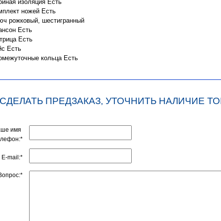
ойная изоляция Есть
мплект ножей Есть
юч рожковый, шестигранный
ансон Есть
трица Есть
йс Есть
омежуточные кольца Есть
 СДЕЛАТЬ ПРЕДЗАКАЗ, УТОЧНИТЬ НАЛИЧИЕ ТО
аше имя
елефон:*
E-mail:*
Вопрос:*