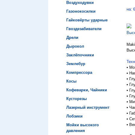
Воздуходувки
на: 
Газонокосилки
Гайковёрты ударные
Гвоздезабиватели
Высе
Дрели
Maki
Дырокол
Выс
Заклёпочники
Техн
Землебур
•
Мо
Компрессора
•
На
•
Гл
Косы
•
Гл
Кофеварки, Чайники
•
Гл
•
Гл
Кусторезы
•
Ми
Лазерный инструмент
•
Ча
•
Га
Лобзики
•
Се
•
Вес
Мойки высокого
давления