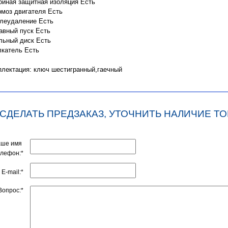
ойная защитная изоляция Есть
рмоз двигателя Есть
леудаление Есть
авный пуск Есть
льный диск Есть
лкатель Есть
лектация: ключ шестигранный,гаечный
 СДЕЛАТЬ ПРЕДЗАКАЗ, УТОЧНИТЬ НАЛИЧИЕ ТО
аше имя
елефон:*
E-mail:*
Вопрос:*