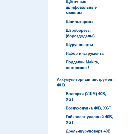
Щёточные
шлифовальные
машины
Шпилькорезы
Штроборезы
(бороздоделы)
Шуруповёрты
Набор инструмента
Подделки Makita,
осторожно !
Аккумуляторный инструмент
40 B
Болгарки (УШМ) 40B,
XGT
Воздуходувка 40B, XGT
Гайковерт ударный 40B,
XGT
Дрель-шуруповерт 40B,