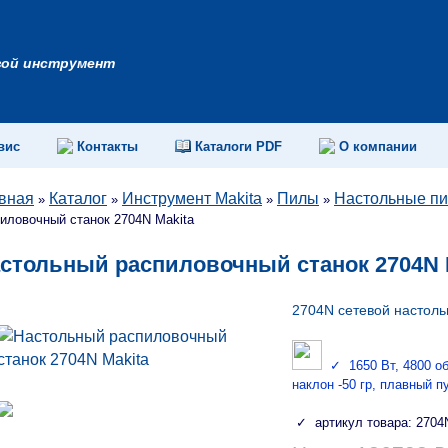
вой инструмент
вис
Контакты
Каталоги PDF
О компании
вная
Каталог
Инструмент Makita
Пилы
Настольные пи
»
»
»
»
иловочный станок 2704N Makita
стольный распиловочный станок 2704N 
2704N сетевой настоль
✓ 1650 Вт, 4800 об/м
наклон -50 гр, плавный п
✓ артикул товара: 2704