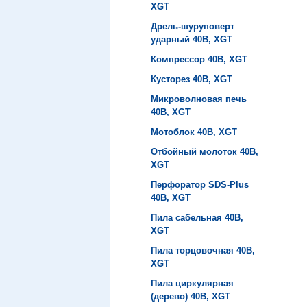
XGT
Дрель-шуруповерт
ударный 40B, XGT
Компрессор 40B, XGT
Кусторез 40B, XGT
Микроволновая печь
40B, XGT
Мотоблок 40B, XGT
Отбойный молоток 40B,
XGT
Перфоратор SDS-Plus
40B, XGT
Пила сабельная 40B,
XGT
Пила торцовочная 40B,
XGT
Пила циркулярная
(дерево) 40B, XGT