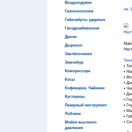
Воздуходувки
на: 
Газонокосилки
Гайковёрты ударные
Гвоздезабиватели
Наст
Дрели
Maki
Дырокол
Наст
Заклёпочники
Техн
Землебур
• Ти
Компрессора
•
На
•
Мо
Косы
•
Ди
Кофеварки, Чайники
•
Чи
•
Ди
Кусторезы
•
Гл
Лазерный инструмент
•
Гл
•
Мас
Лобзики
•
Га
•
Се
Мойки высокого
давления