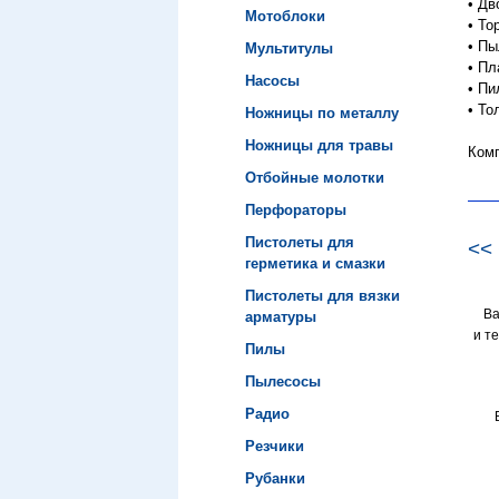
•
Дв
Мотоблоки
•
То
•
Пы
Мультитулы
•
Пл
Насосы
•
Пи
•
То
Ножницы по металлу
Ножницы для травы
Комп
Отбойные молотки
Перфораторы
Пистолеты для
<<
герметика и смазки
Пистолеты для вязки
В
арматуры
и т
Пилы
Пылесосы
Радио
Резчики
Рубанки