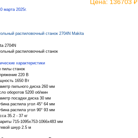
Цена: 136703 ₽
10 марта 2025г.
ольный распиловочный станок 2704N Makita
ta 2704N
ольный распиловочный станок
ические характеристики
п пилы станок
пряжение 220 В
щность 1650 Вт
аметр пильного диска 260 мм
сло оборотов 5200 об/мин
аметр посадки диска 30 мм
убина распила угол 45° 64 мм
убина распила угол 90° 93 мм
са 35.2 - 37 кг
бариты 715-1095x753-1066x483 мм
тевой шнур 2.5 м