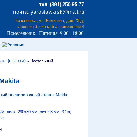
тел. (391) 250 95 77
почта: yaroslav.krsk@mail.ru
Красноярск, ул. Калинина, дом 73 д,
строение 3, склад 6 а, помещение 4
Понедельник - Пятница: 9.00 - 18.00
Условия
лы (станки)
»
Настольный
Makita
ный распиловочный станок Makita
, диск -260х30 мм, рез -93 мм, 37 кг,
уск
N