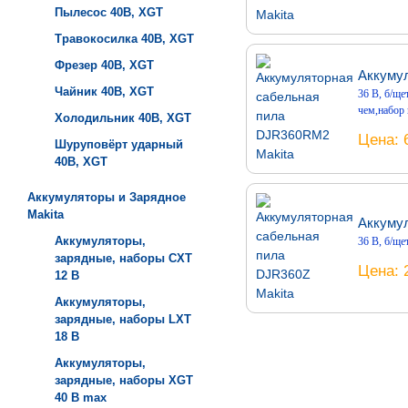
Пылесос 40B, XGT
Травокосилка 40B, XGT
Фрезер 40B, XGT
Аккуму
Чайник 40B, XGT
36 В, б/щет
чем,набор
Холодильник 40B, XGT
Цена
Шуруповёрт ударный
40B, XGT
Аккумуляторы и Зарядное
Makita
Аккумул
Аккумуляторы,
36 В, б/щет
зарядные, наборы СXT
Цена
12 В
Аккумуляторы,
зарядные, наборы LXT
18 В
Аккумуляторы,
зарядные, наборы XGT
40 В max