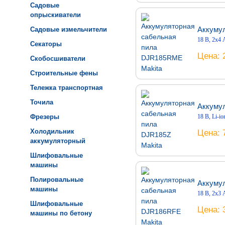
Садовые
опрыскиватели
Аккуму
Садовые измельчители
18 В, 2х4 А
Секаторы
Цена
Скобосшиватели
Строительные фены
Тележка транспортная
Точила
Аккумул
Фрезеры
18 В, Li-io
Холодильник
Цена
аккумуляторный
Шлифовальные
машины
Полировальные
Аккуму
машины
18 В, 2х3 
Шлифовальные
Цена
машины по бетону