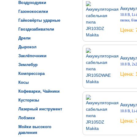
Воздуходувки
Аккумул
Газонокосилки
10.8 В, Li-
Гайковёрты ударные
пилки, б/ак
Гвоздезабиватели
Цена
Дрели
Дырокол
Заклёпочники
Аккуму
10.8 В, 2х2
Землебур
Цена
Компрессора
Косы
Кофеварки, Чайники
Кусторезы
Аккумул
Лазерный инструмент
10.8 В, Li-
Лобзики
Цена
Мойки высокого
давления