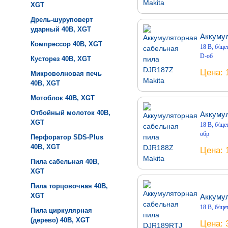
XGT
Дрель-шуруповерт
ударный 40B, XGT
Аккумул
Компрессор 40B, XGT
18 В, б/щет
D-об
Кусторез 40B, XGT
Цена
Микроволновая печь
40B, XGT
Мотоблок 40B, XGT
Отбойный молоток 40B,
Аккумул
XGT
18 В, б/щет
обр
Перфоратор SDS-Plus
40B, XGT
Цена
Пила сабельная 40B,
XGT
Пила торцовочная 40B,
XGT
Аккуму
18 В, б/ще
Пила циркулярная
(дерево) 40B, XGT
Цена