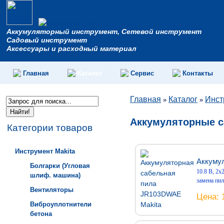
Аккумуляторный инструмент, Сетевой инструмент
Садовый инструмент
Аксессуары и расходный материал
Главная
Каталог
Сервис
Контакты
Главная
Каталог
Инст
»
»
Аккумуляторные 
Категории товаров
Инструмент Makita
Аккуму
Болгарки (Угловая
10.8 В, 2х2
шлиф. машина)
замена пи
Вентиляторы
Цена
Виброуплотнители
бетона