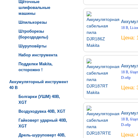
Щёточные
шлифовальные
машины
Аккумул
Шпилькорезы
18 В, Li-io
Штроборезы
Цена
(бороздоделы)
Шуруповёрты
Набор инструмента
Подделки Makita,
Аккуму
осторожно !
18 В, б/щет
D-обр
Аккумуляторный инструмент
Цена
40 B
Болгарки (УШМ) 40B,
XGT
Воздуходувка 40B, XGT
Аккуму
18 В, б/щет
Гайковерт ударный 40B,
D-обр
XGT
Цена
Дрель-шуруповерт 40B,