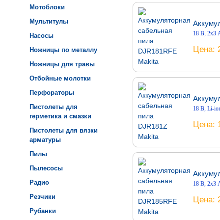
Мотоблоки
Мультитулы
Аккуму
18 В, 2х3 А
Насосы
Цена
Ножницы по металлу
Ножницы для травы
Отбойные молотки
Перфораторы
Аккумул
Пистолеты для
18 В, Li-io
герметика и смазки
Цена
Пистолеты для вязки
арматуры
Пилы
Пылесосы
Аккуму
Радио
18 В, 2х3 
Резчики
Цена
Рубанки