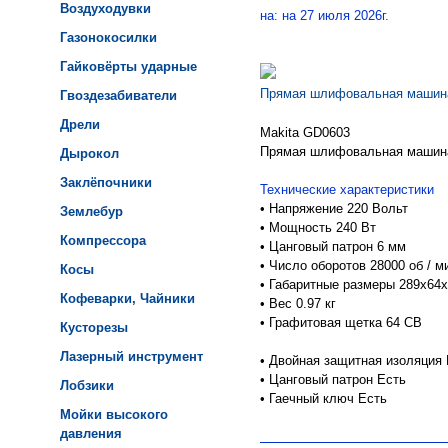
Воздуходувки
на: на 27 июля 2026г.
Газонокосилки
Гайковёрты ударные
Прямая шлифовальная машина
Гвоздезабиватели
Дрели
Makita GD0603
Прямая шлифовальная машин
Дырокол
Заклёпочники
Технические характеристики
•
Напряжение 220 Вольт
Землебур
•
Мощность 240 Вт
Компрессора
•
Цанговый патрон 6 мм
•
Число оборотов 28000 об / м
Косы
•
Габаритные размеры 289x64
Кофеварки, Чайники
•
Вес 0.97 кг
•
Графитовая щетка 64 CB
Кусторезы
Лазерный инструмент
•
Двойная защитная изоляция 
•
Цанговый патрон Есть
Лобзики
•
Гаечный ключ Есть
Мойки высокого
давления