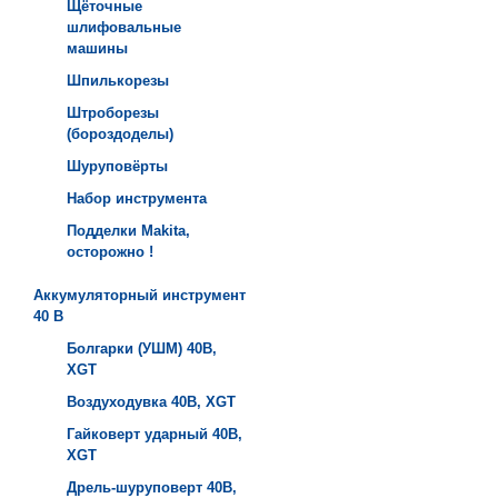
Щёточные
шлифовальные
машины
Шпилькорезы
Штроборезы
(бороздоделы)
Шуруповёрты
Набор инструмента
Подделки Makita,
осторожно !
Аккумуляторный инструмент
40 B
Болгарки (УШМ) 40B,
XGT
Воздуходувка 40B, XGT
Гайковерт ударный 40B,
XGT
Дрель-шуруповерт 40B,