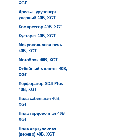
XGT
Дрель-шуруповерт
ударный 40B, XGT
Компрессор 40B, XGT
Кусторез 40B, XGT
Микроволновая печь
40B, XGT
Мотоблок 40B, XGT
Отбойный молоток 40B,
XGT
Перфоратор SDS-Plus
40B, XGT
Пила сабельная 40B,
XGT
Пила торцовочная 40B,
XGT
Пила циркулярная
(дерево) 40B, XGT